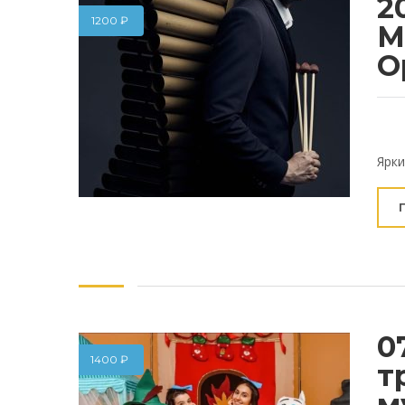
2
1200
₽
М
О
Ярки
0
1400
₽
т
м