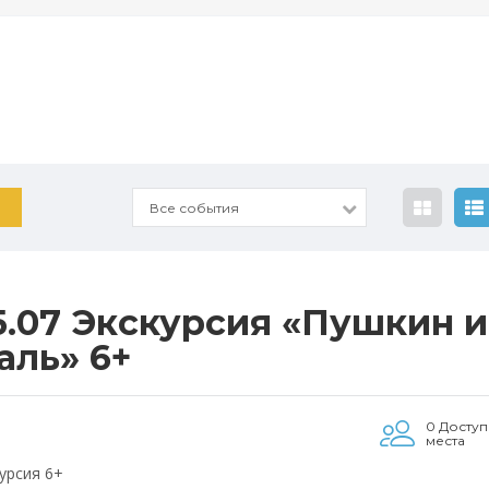
Все события
5.07 Экскурсия «Пушкин и
аль» 6+
0 Досту
места
урсия 6+