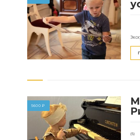
у
Экск
М
5600
₽
Р
(5)