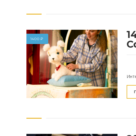
1
1400
₽
С
Инте