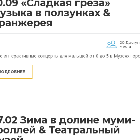
0.09 «Сладкая грёза»
узыка в ползунках &
ранжерея
20 Досту
места
е интерактивные концерты для малышей от 0 до 5 в Музеях гор
ПОДРОБНЕЕ
7.02 Зима в долине муми-
роллей & Театральный
узей