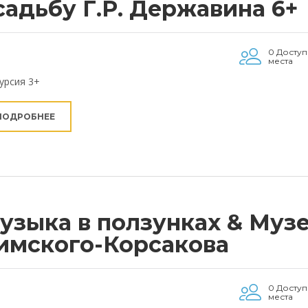
садьбу Г.Р. Державина 6+
0 Досту
места
урсия 3+
ПОДРОБНЕЕ
узыка в ползунках & Муз
имского-Корсакова
0 Досту
места