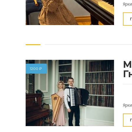
Ярки
М
1200
₽
Г
Ярки