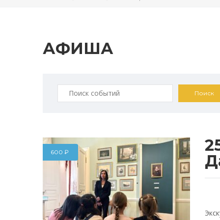
АФИША
Искать:
2
600
₽
Д
Экск