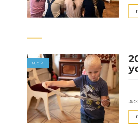
2
600
₽
у
Экск