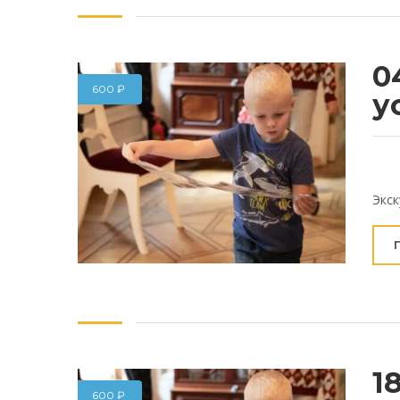
0
600
₽
у
Экск
1
600
₽