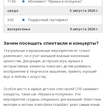
11:00
Абонемент "Музыка в ползунках"
среда
5 августа 2026 г.
9:00
Подарочный сертификат
воскресенье
9 августа 2026 г.
11:00
Музыка в ползунках & Музей Римского-
Зачем посещать спектакли и концерты?
Корсакова
Театральные и музыкальные мероприятия не только
15:00
Игровая прогулка «Загадочные обитатели
развлекают, но и учат малышей важным жизненным
Летнего сада»
ценностям. Декорации, актерская игра, музыка и
интерактивные элементы помогают детям развивать
16:00
16.00_Экскурсия по Летнему саду
воображение и творческое мышление, привить хороший
«Каменный садовник»
вкус и любовь к искусству.
Особое место в афише детских спектаклей СПб занимают
концерты, такие как «Музыка в ползунках». Эти
мероприятия созданы специально для малышей. Известные
мелодии и уютная атмосфера подойдут даже самым юным