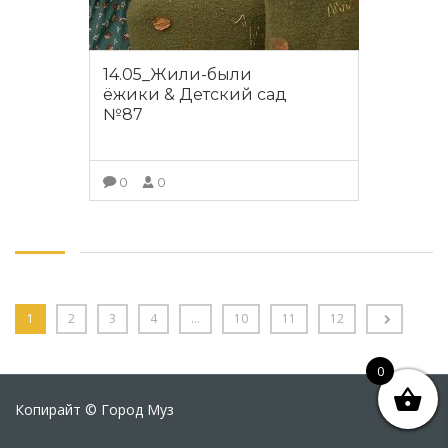
14.05_Жили-были
ёжики & Детский сад
№87
0
0
ПОДРОБНЕЕ
1
2
3
4
…
10
11
12
0
Копирайт © Город Муз
ПО