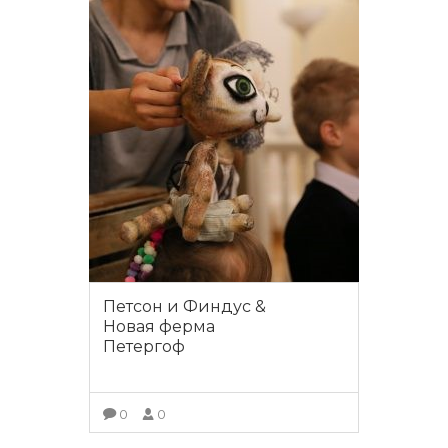
Петсон и Финдус &
Новая ферма
Петергоф
0
0