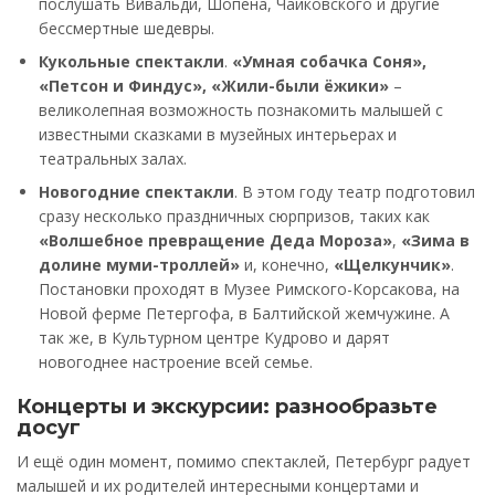
послушать Вивальди, Шопена, Чайковского и другие
бессмертные шедевры.
Кукольные спектакли
.
«Умная собачка Соня»,
«Петсон и Финдус»,
«Жили-были ёжики»
–
великолепная возможность познакомить малышей с
известными сказками в музейных интерьерах и
театральных залах.
Новогодние спектакли
. В этом году театр подготовил
сразу несколько праздничных сюрпризов, таких как
«Волшебное превращение Деда Мороза»
,
«Зима в
долине муми-троллей»
и, конечно,
«Щелкунчик»
.
Постановки проходят в Музее Римского-Корсакова, на
Новой ферме Петергофа, в Балтийской жемчужине. А
так же, в Культурном центре Кудрово и дарят
новогоднее настроение всей семье.
Концерты и экскурсии: разнообразьте
досуг
И ещё один момент, помимо спектаклей, Петербург радует
малышей и их родителей интересными концертами и