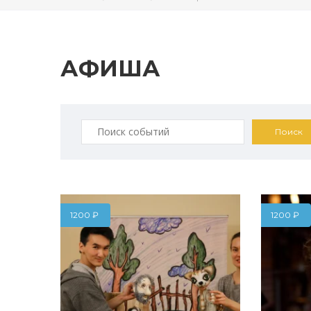
АФИША
Искать:
1200
₽
1200
₽