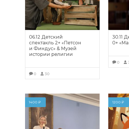
06.12 Детский
30.11 
спектакль 2+ «Петсон
0+ «Ма
и Финдус» & Музей
истории религии
0
0
30
ПОДРОБНЕЕ
1400
₽
1200
₽