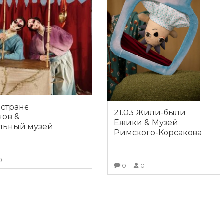
В стране
21.03 Жили-были
нов &
Ёжики & Музей
альный музей
Римского-Корсакова
0
0
0
ПОДРОБНЕЕ
ПОДРОБНЕЕ