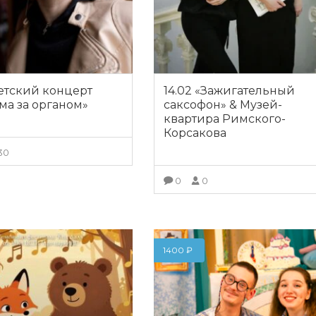
Детский концерт
14.02 «Зажигательный
ма за органом»
саксофон» & Музей-
квартира Римского-
Корсакова
30
ПОДРОБНЕЕ
0
0
ПОДРОБНЕЕ
1400
₽