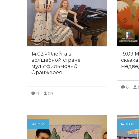
14.02 «Флейта в
19.09 
волшебной стране
сказка
мультфильмов» &
медве
Оранжерея
0
0
50
ПОДРОБНЕЕ
1400
₽
1400
₽