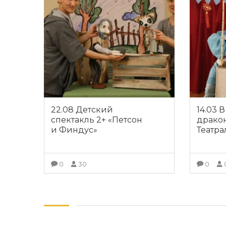
22.08 Детский
14.03 
спектакль 2+ «Петсон
драко
и Финдус»
Театр
0
30
0
ПОДРОБНЕЕ